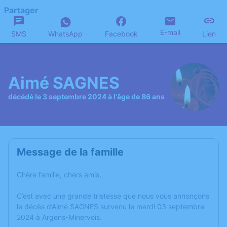
Partager
E-mail
SMS
WhatsApp
Facebook
Lien
Aimé SAGNES
décédé le 3 septembre 2024 à l'âge de 86 ans
Message de la famille
Chère famille, chers amis,
C’est avec une grande tristesse que nous vous annonçons
le décès d’Aimé SAGNES survenu le mardi 03 septembre
2024 à Argens-Minervois.