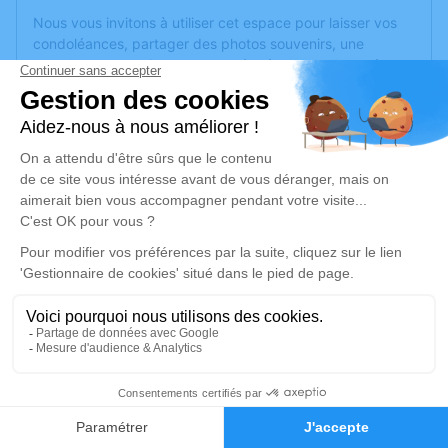
Nous vous invitons à utiliser cet espace pour laisser vos
condoléances, partager des photos souvenirs, une
anecdote ou exprimer vos pensées à travers des poèmes
ou des textes. Cet endroit est un lieu d'expression dédié à
honorer la mémoire d’Aimé SAGNES.
Un service de plantation d’arbre hommage est
disponible
ici
.
Je rends hommage
Cérémonie religieuse
jeudi 05 septembre 2024 à 15h00
Église d'Argens-Minervois
11200 Argens-Minervois
1
Je rends hommage
Faire-part
Hommages