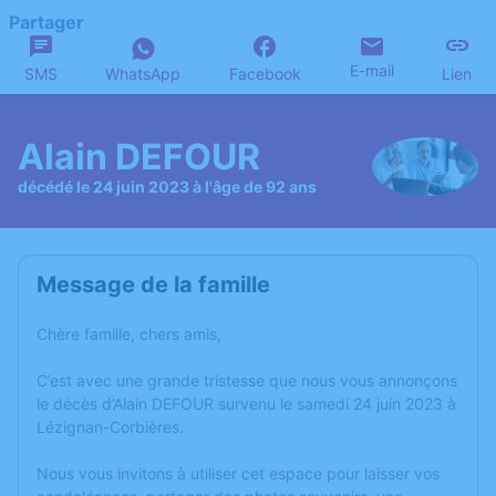
Partager
E-mail
SMS
WhatsApp
Facebook
Lien
Alain DEFOUR
décédé le 24 juin 2023 à l'âge de 92 ans
Message de la famille
Chère famille, chers amis,
C’est avec une grande tristesse que nous vous annonçons
le décès d’Alain DEFOUR survenu le samedi 24 juin 2023 à
Lézignan-Corbières.
Nous vous invitons à utiliser cet espace pour laisser vos