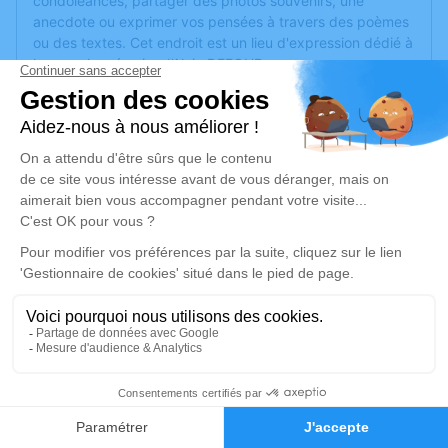
condoléances, partager des photos souvenirs, une
anecdote ou exprimer vos pensées à travers des poèmes
ou des textes. Cet endroit est un lieu d'expression dédié à
honorer la mémoire d’Alain DEFOUR.
Un service de plantation d’arbre hommage est
disponible
ici
.
Je rends hommage
Cérémonie civile
mercredi 28 juin 2023 à 14h30
Crématorium de Trèbes
Rue du Commerce
11800 Trèbes
19
Je rends hommage
Faire-part
Hommages
Déroulé des obsèques