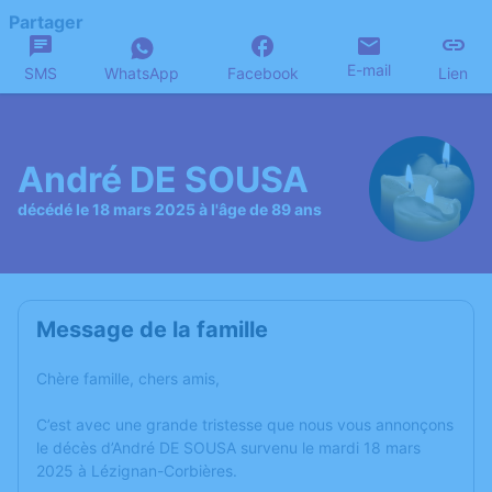
Partager
E-mail
SMS
WhatsApp
Facebook
Lien
André DE SOUSA
décédé le 18 mars 2025 à l'âge de 89 ans
Message de la famille
Chère famille, chers amis,
C’est avec une grande tristesse que nous vous annonçons
le décès d’André DE SOUSA survenu le mardi 18 mars
2025 à Lézignan-Corbières.