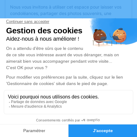
Nous vous invitons à utiliser cet espace pour laisser vos
condoléances, partager des photos souvenirs, une
anecdote ou exprimer vos pensées à travers des poèmes
ou des textes. Cet endroit est un lieu d'expression dédié à
honorer la mémoire de Claude VERBEKE.
Un service de plantation d’arbre hommage est
disponible
ici
.
Je rends hommage
Cérémonie civile
lundi 12 janvier 2026 à 10h30
Crématorium de Trèbes
Rue du Commerce
11800 Trèbes
1
Faire-part
Hommages
Je rends hommage