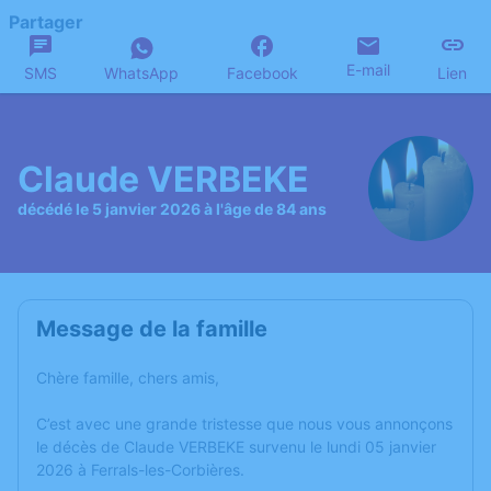
Partager
E-mail
SMS
WhatsApp
Facebook
Lien
Claude VERBEKE
décédé le 5 janvier 2026 à l'âge de 84 ans
Message de la famille
Chère famille, chers amis,
C’est avec une grande tristesse que nous vous annonçons
le décès de Claude VERBEKE survenu le lundi 05 janvier
2026 à Ferrals-les-Corbières.