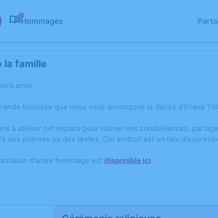
Hommages
Part
0
la famille
hers amis,
grande tristesse que nous vous annonçons le décès d’Eliane 
ons à utiliser cet espace pour laisser vos condoléances, parta
rs des poèmes ou des textes. Cet endroit est un lieu d'express
lantation d’arbre hommage est
disponible ici
.