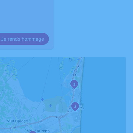
Je rends hommage
2
3