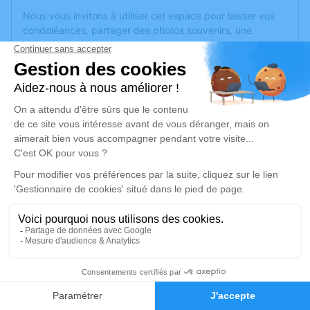
Nous vous invitons à utiliser cet espace pour laisser vos
condoléances, partager des photos souvenirs, une
anecdote ou exprimer vos pensées à travers des poèmes
ou des textes. Cet endroit est un lieu d'expression dédié à
honorer la mémoire d’Evelyne PRESSE.
Un service de plantation d’arbre hommage est
disponible
ici
.
Je rends hommage
Cérémonie civile
lundi 14 octobre 2024 à 11h45
Crématorium le Pech Bleu de Béziers
Route de Corneilhan
34500 Béziers
4
Faire-part
Hommages
Je rends hommage