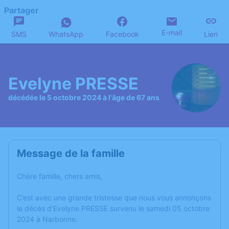
Partager
E-mail
SMS
WhatsApp
Facebook
Lien
Evelyne PRESSE
décédée le 5 octobre 2024 à l'âge de 67 ans
Message de la famille
Chère famille, chers amis,
C’est avec une grande tristesse que nous vous annonçons
le décès d’Evelyne PRESSE survenu le samedi 05 octobre
2024 à Narbonne.