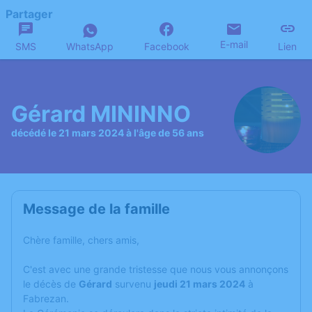
Partager
E-mail
SMS
WhatsApp
Facebook
Lien
Gérard MININNO
décédé le 21 mars 2024 à l'âge de 56 ans
Message de la famille
Chère famille, chers amis,
C'est avec une grande tristesse que nous vous annonçons
le décès de
Gérard
survenu
jeudi 21 mars 2024
à
Fabrezan.