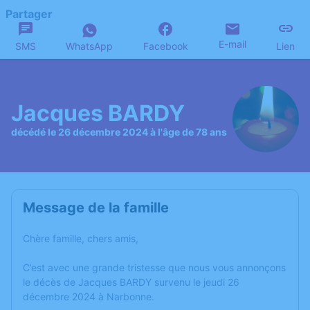
Partager
E-mail
SMS
WhatsApp
Facebook
Lien
Jacques BARDY
décédé le 26 décembre 2024 à l'âge de 78 ans
Message de la famille
Chère famille, chers amis,
C’est avec une grande tristesse que nous vous annonçons
le décès de Jacques BARDY survenu le jeudi 26
décembre 2024 à Narbonne.