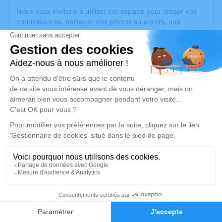
Nous vous invitons à utiliser cet espace pour laisser vos
condoléances, partager des photos souvenirs, une
anecdote ou exprimer vos pensées à travers des poèmes
ou des textes. Cet endroit est un lieu d'expression dédié à
honorer la mémoire de Jacques BARDY.
Un service de plantation d’arbre hommage est
disponible
ici
.
Je rends hommage
Cérémonie religieuse
vendredi 03 janvier 2025 à 10h00
Église Sainte Eulalie de Thézan-des-
Corbières
11200 Thézan-des-Corbières
14
Faire-part
Hommages
Je rends hommage