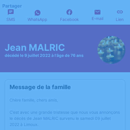
Partager
E-mail
SMS
WhatsApp
Facebook
Lien
Jean MALRIC
décédé le 9 juillet 2022 à l'âge de 76 ans
Message de la famille
Chère famille, chers amis,
C’est avec une grande tristesse que nous vous annonçons
le décès de Jean MALRIC survenu le samedi 09 juillet
2022 à Limoux.