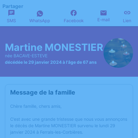
Partager
E-mail
SMS
WhatsApp
Facebook
Lien
Martine MONESTIER
née BACAVE-ESTEVE
décédée le 29 janvier 2024 à l'âge de 67 ans
Message de la famille
Chère famille, chers amis,
C’est avec une grande tristesse que nous vous annonçons
le décès de Martine MONESTIER survenu le lundi 29
janvier 2024 à Ferrals-les-Corbières.