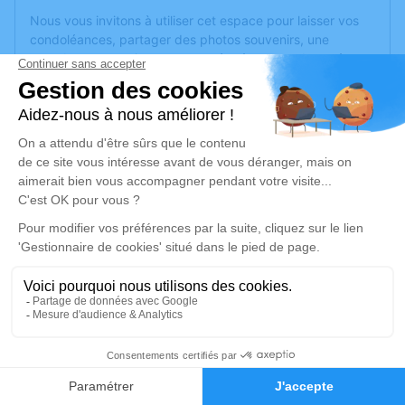
Nous vous invitons à utiliser cet espace pour laisser vos
condoléances, partager des photos souvenirs, une
anecdote ou exprimer vos pensées à travers des poèmes
ou des textes. Cet endroit est un lieu d'expression dédié à
honorer la mémoire de Martine MONESTIER.
Un service de plantation d’arbre hommage est
disponible
ici
.
Je rends hommage
Cérémonie civile
mercredi 31 janvier 2024 à 09h30
Cimetière de Ferrals-les-Corbières
11200 Ferrals-les-Corbières
1
Je rends hommage
Faire-part
Hommages