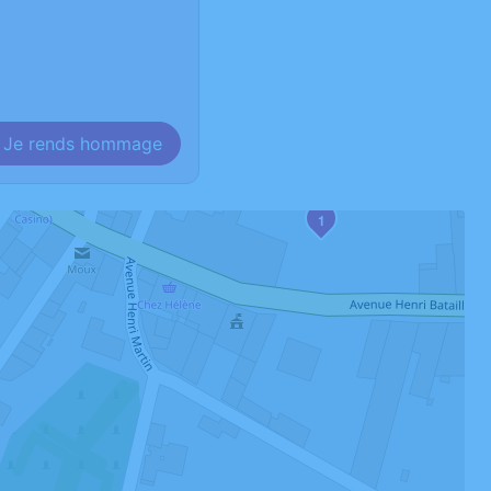
Je rends hommage
1