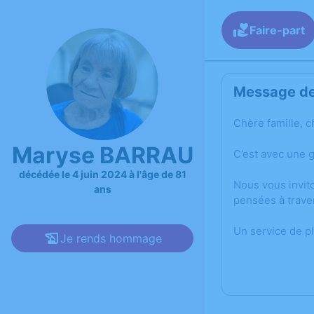
Faire-part
Message de 
Chère famille, c
Maryse BARRAU
C’est avec une 
décédée le 4 juin 2024 à l'âge de 81
Nous vous invit
ans
pensées à trave
Un service de p
Je rends hommage