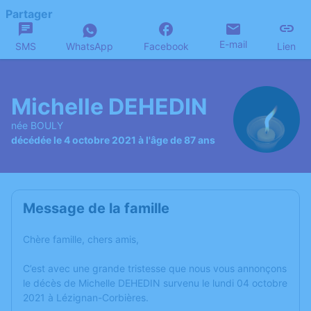
Partager
E-mail
SMS
WhatsApp
Facebook
Lien
Michelle DEHEDIN
née BOULY
décédée le 4 octobre 2021 à l'âge de 87 ans
Message de la famille
Chère famille, chers amis,
C’est avec une grande tristesse que nous vous annonçons
le décès de Michelle DEHEDIN survenu le lundi 04 octobre
2021 à Lézignan-Corbières.