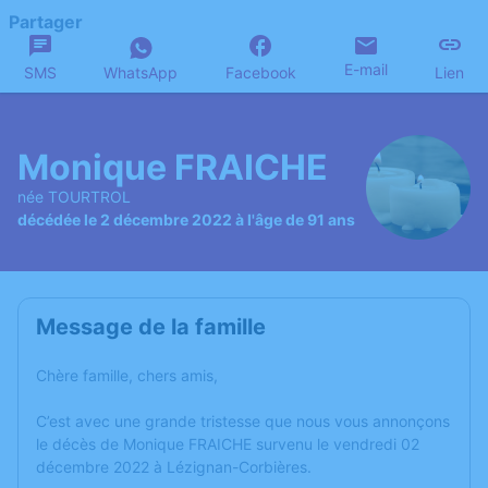
Partager
E-mail
SMS
WhatsApp
Facebook
Lien
Monique FRAICHE
née TOURTROL
décédée le 2 décembre 2022 à l'âge de 91 ans
Message de la famille
Chère famille, chers amis,
C’est avec une grande tristesse que nous vous annonçons
le décès de Monique FRAICHE survenu le vendredi 02
décembre 2022 à Lézignan-Corbières.