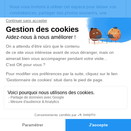
Nous vous invitons à utiliser cet espace pour laisser vos
condoléances, partager des photos souvenirs, une
anecdote ou exprimer vos pensées à travers des poèmes
ou des textes. Cet endroit est un lieu d'expression dédié à
honorer la mémoire de Monique FRAICHE.
Un service de plantation d’arbre hommage est
disponible
ici
.
Je rends hommage
Cérémonie religieuse
mardi 06 décembre 2022 à 11h15
Église de Montbrun-des-Corbières
11700 Montbrun-des-Corbières
2
Je rends hommage
Faire-part
Hommages