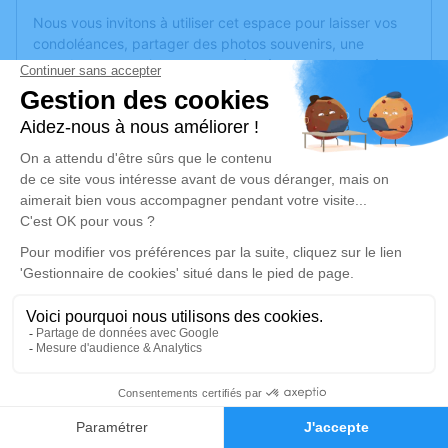
Nous vous invitons à utiliser cet espace pour laisser vos
condoléances, partager des photos souvenirs, une
anecdote ou exprimer vos pensées à travers des poèmes
ou des textes. Cet endroit est un lieu d'expression dédié à
honorer la mémoire de Nadia MARTIN.
Un service de plantation d’arbre hommage est
disponible
ici
.
Je rends hommage
Cérémonie civile
jeudi 06 février 2025 à 13h30
Crématorium de Trèbes
Rue du Commerce
11800 Trèbes
7
Faire-part
Hommages
Je rends hommage