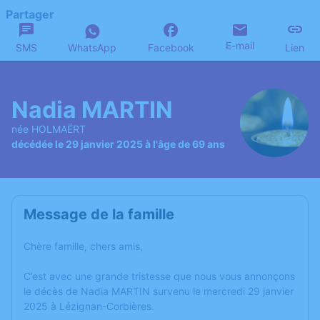
Partager
E-mail
SMS
WhatsApp
Facebook
Lien
Nadia MARTIN
née HOLMAËRT
décédée le 29 janvier 2025 à l'âge de 69 ans
Message de la famille
Chère famille, chers amis,
C’est avec une grande tristesse que nous vous annonçons
le décès de Nadia MARTIN survenu le mercredi 29 janvier
2025 à Lézignan-Corbières.