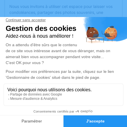
Nous vous invitons à utiliser cet espace pour laisser vos
condoléances, partager des photos souvenirs, une
anecdote ou exprimer vos pensées à travers des poèmes
ou des textes. Cet endroit est un lieu d'expression dédié à
honorer la mémoire de Nadine PEIRET.
Un service de plantation d’arbre hommage est
disponible
ici
.
Je rends hommage
Cérémonie civile
jeudi 12 mai 2022 à 16h30
Crématorium de Trèbes
Rue du Commerce
11800 Trèbes
1
Faire-part
Hommages
Je rends hommage