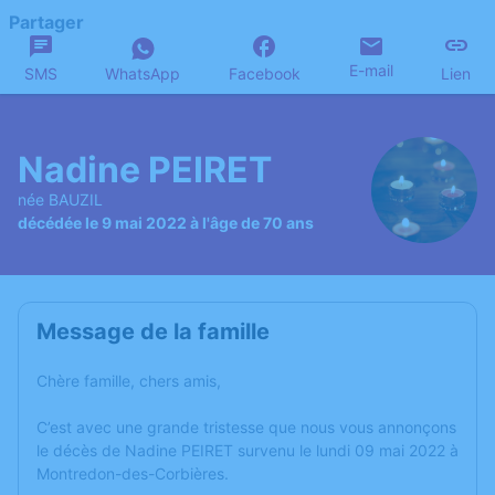
Partager
E-mail
SMS
WhatsApp
Facebook
Lien
Nadine PEIRET
née BAUZIL
décédée le 9 mai 2022 à l'âge de 70 ans
Message de la famille
Chère famille, chers amis,
C’est avec une grande tristesse que nous vous annonçons
le décès de Nadine PEIRET survenu le lundi 09 mai 2022 à
Montredon-des-Corbières.