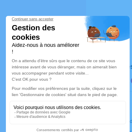
Déroulé de
Le mercre
Église Coni