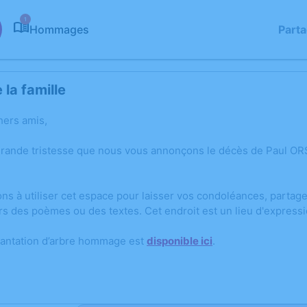
1
Hommages
Part
la famille
hers amis,
grande tristesse que nous vous annonçons le décès de Paul O
ons à utiliser cet espace pour laisser vos condoléances, parta
rs des poèmes ou des textes. Cet endroit est un lieu d'expres
lantation d’arbre hommage est
disponible ici
.