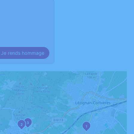
Je rends hommage
3
2
1