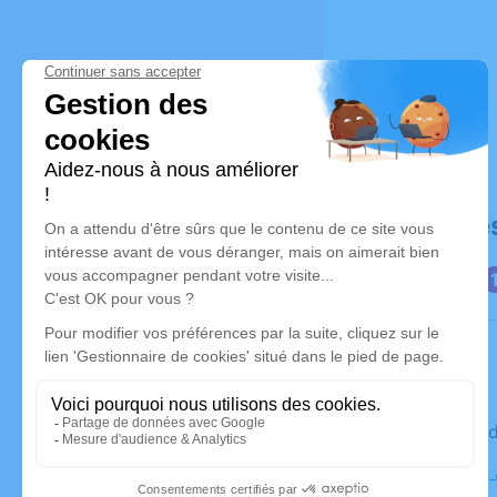
Déroulé de
Le mercre
Cimetière,