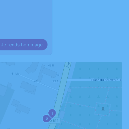
Je rends hommage
1
2