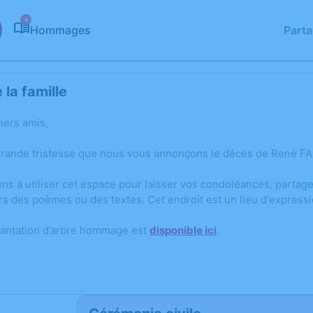
4
Hommages
Part
la famille
hers amis,
grande tristesse que nous vous annonçons le décès de René FA
ons à utiliser cet espace pour laisser vos condoléances, parta
rs des poèmes ou des textes. Cet endroit est un lieu d'expres
lantation d’arbre hommage est
disponible ici
.