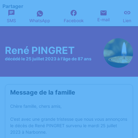
Partager
E-mail
SMS
WhatsApp
Facebook
Lien
René PINGRET
décédé le 25 juillet 2023 à l'âge de 87 ans
Message de la famille
Chère famille, chers amis,
C’est avec une grande tristesse que nous vous annonçons
le décès de René PINGRET survenu le mardi 25 juillet
2023 à Narbonne.