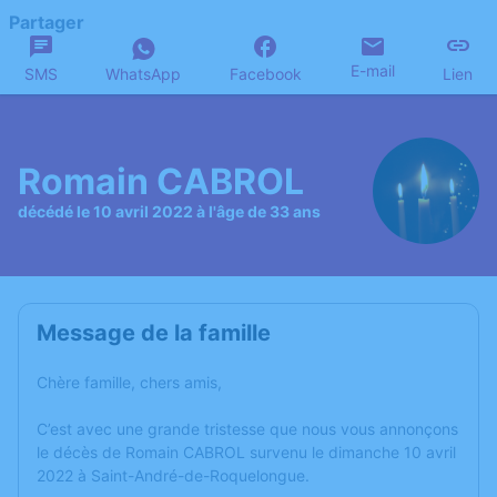
Partager
E-mail
SMS
WhatsApp
Facebook
Lien
Romain CABROL
décédé le 10 avril 2022 à l'âge de 33 ans
Message de la famille
Chère famille, chers amis,
C’est avec une grande tristesse que nous vous annonçons
le décès de Romain CABROL survenu le dimanche 10 avril
2022 à Saint-André-de-Roquelongue.