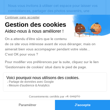
Nous vous invitons à utiliser cet espace pour laisser vos
condoléances, partager des photos souvenirs, une
anecdote ou exprimer vos pensées à travers des poèmes
ou des textes. Cet endroit est un lieu d'expression dédié à
honorer la mémoire de Romain CABROL.
Un service de plantation d’arbre hommage est
disponible
ici
.
Je rends hommage
Cérémonie civile
samedi 16 avril 2022 à 10h00
Cimetière de Lézignan-Corbières
Avenue de l'Égalité
11200 Lézignan-Corbières
2
Faire-part
Hommages
Je rends hommage