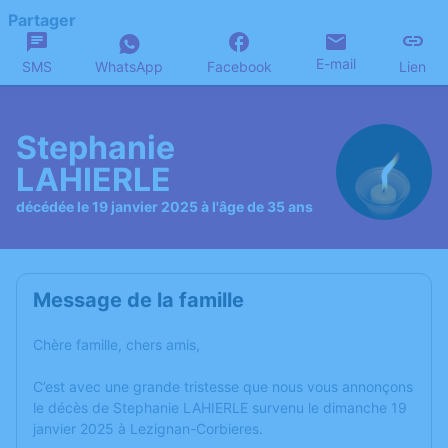
Partager
E-mail
SMS
WhatsApp
Facebook
Lien
Stephanie
LAHIERLE
décédée le 19 janvier 2025 à l'âge de 35 ans
Message de la famille
Chère famille, chers amis,
C’est avec une grande tristesse que nous vous annonçons
le décès de Stephanie LAHIERLE survenu le dimanche 19
janvier 2025 à Lezignan-Corbieres.