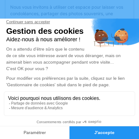
Nous vous invitons à utiliser cet espace pour laisser vos
condoléances, partager des photos souvenirs, une
anecdote ou exprimer vos pensées à travers des poèmes
ou des textes. Cet endroit est un lieu d'expression dédié à
honorer la mémoire de Stephanie LAHIERLE.
Un service de plantation d’arbre hommage est
disponible
ici
.
Je rends hommage
Cérémonie civile
vendredi 24 janvier 2025 à 09h30
Cimetière de Lézignan-Corbières
Avenue de l'Égalité
11200 Lézignan-Corbières
13
Faire-part
Hommages
Je rends hommage