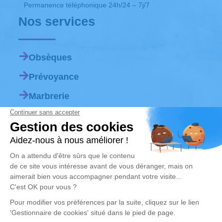
Permanence téléphonique 24h/24 – 7j/7
Nos services
Obsèques
Prévoyance
Marbrerie
Chambre Funéraire