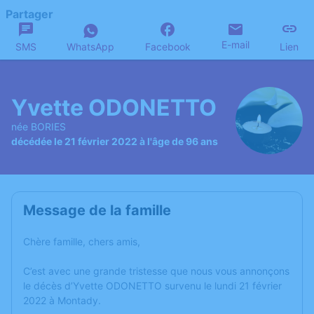
Partager
E-mail
SMS
WhatsApp
Facebook
Lien
Yvette ODONETTO
née BORIES
décédée le 21 février 2022 à l'âge de 96 ans
Message de la famille
Chère famille, chers amis,
C’est avec une grande tristesse que nous vous annonçons
le décès d’Yvette ODONETTO survenu le lundi 21 février
2022 à Montady.